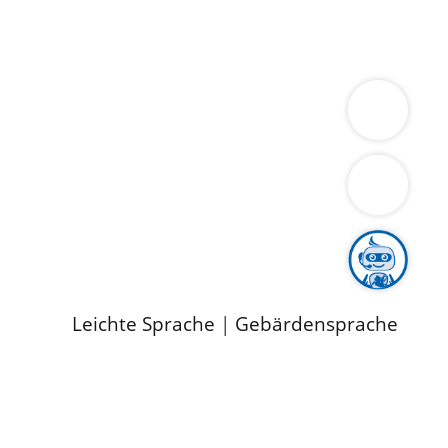
ung
Wirtschaft
Gesundheit
Umwelt
limaschutz
Tourismus
Bekanntmachungen
ild
Leichte Sprache
|
Gebärdensprache