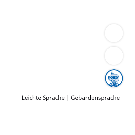
ung
Wirtschaft
Gesundheit
Umwelt
limaschutz
Tourismus
Bekanntmachungen
ild
Leichte Sprache
|
Gebärdensprache