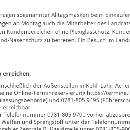
 Tragen sogenannter Alltagsmasken beim Einkaufe
ragen ab Montag auch die Mitarbeiter des Landra
 Kundenbereichen ohne Plexiglasschutz. Kunden
nd-Nasenschutz zu betreten. Ein Besuch im Landra
u erreichen:
inschließlich der Außenstellen in Kehl, Lahr, Ach
 seine Online-Terminreservierung https://termine
lassungsbehörde) und 0781-805 9495 (Führerschein
 erreichbar.
er Telefonnummer 0781-805 9700 vorher abzuspr
, Waffen und Sprengstoff unter der Telefonnumme
gebiet Zentrale Bußgeldstelle unter 0781-805-90