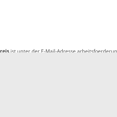
reis
ist unter der E-Mail-Adresse arbeitsfoerder
331
2047
08