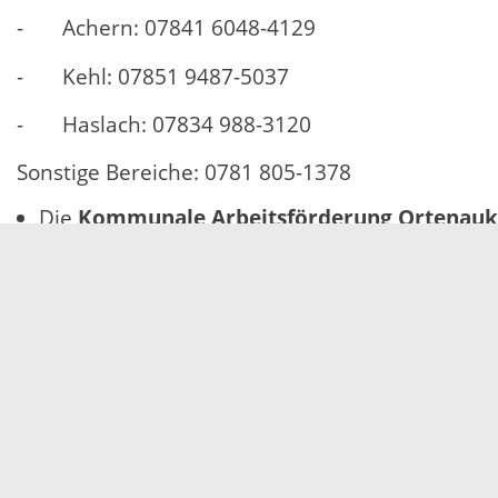
- Achern: 07841 6048-4129
- Kehl: 07851 9487-5037
- Haslach: 07834 988-3120
Sonstige Bereiche: 0781 805-1378
Die
Kommunale Arbeitsförderung Ortenauk
Telefonnummern zu erreichen:
Dienststelle Offenburg 0781 8059447 und 8059
Außenstelle Lahr: 07821 954492000 und 95449
Außenstelle Kehl: 07851 94875005 und 948750
Außenstelle Achern: 07841 60484000
Außenstelle Wolfach: 07834/9883145