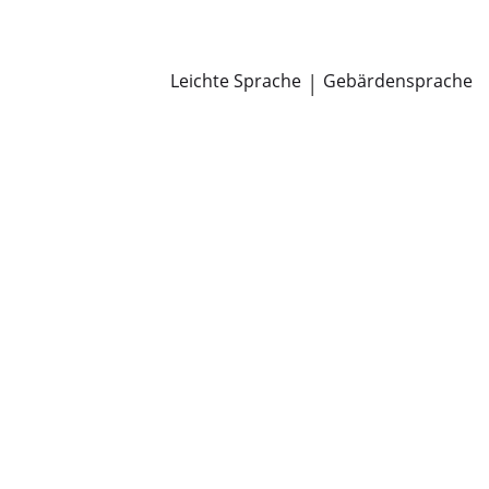
Newsroom
Pressemitteilungen
Öffentliche Zustellungen
Leichte Sprache
|
Gebärdensprache