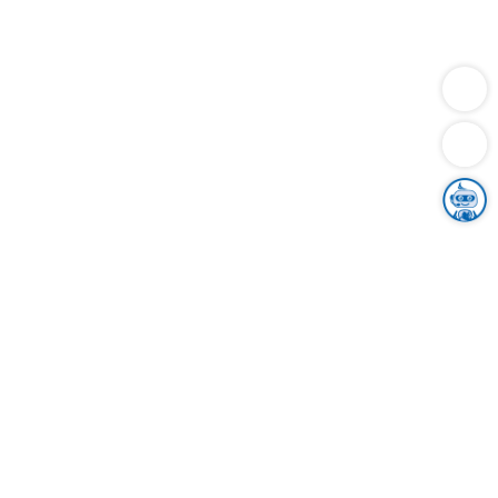
Dienstleistungen
Bauen
Lebensunterhalt & Soziales
Verkehr
Familie
Migration & Integration
Sicherheit & Ordnung
Wirtschaft
Gesundheit
Umwelt
Unsere Ämter
Landkreis & Verwaltung
Der Ortenaukreis
Gesundheit, Sicherheit & Soziales
Bildung
Zuwanderung
Ländlicher Raum
Klimaschutz
Tourismus
Bekanntmachungen
Gleichstellung von Frauen und Männern
Grenzüberschreitende Zusammenarbeit
Kreistag
Kreistagsinformationssystem
Kreisrecht
Kreistagswahl
Karriere
Stellenangebote
Eventkalender
Ausbildung
Studium
Praktikum
Freiwilligendienst
Unser Leitbild