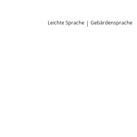
Newsroom
Pressemitteilungen
Öffentliche Zustellungen
Leichte Sprache
|
Gebärdensprache