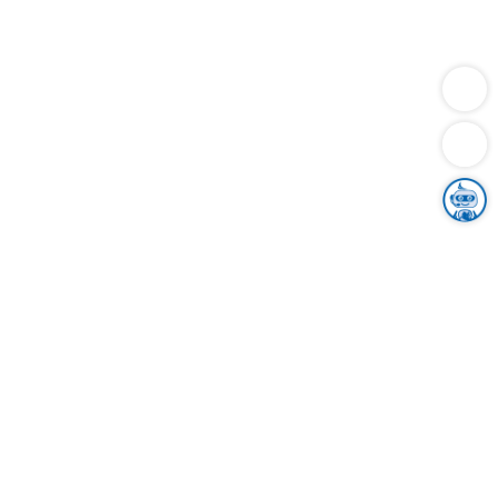
Dienstleistungen
Bauen
Lebensunterhalt & Soziales
Verkehr
Familie
Migration & Integration
Sicherheit & Ordnung
Wirtschaft
Gesundheit
Umwelt
Unsere Ämter
Landkreis & Verwaltung
Der Ortenaukreis
Gesundheit, Sicherheit & Soziales
Bildung
Zuwanderung
Ländlicher Raum
Klimaschutz
Tourismus
Bekanntmachungen
Gleichstellung von Frauen und Männern
Grenzüberschreitende Zusammenarbeit
Kreistag
Kreistagsinformationssystem
Kreisrecht
Kreistagswahl
Karriere
Stellenangebote
Eventkalender
Ausbildung
Studium
Praktikum
Freiwilligendienst
Unser Leitbild