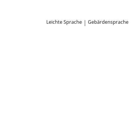
Newsroom
Pressemitteilungen
Öffentliche Zustellungen
Leichte Sprache
|
Gebärdensprache