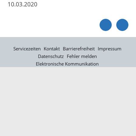
10.03.2020
Servicezeiten
Kontakt
Barrierefreiheit
Impressum
Datenschutz
Fehler melden
Elektronische Kommunikation
Kontakt
Landratsamt Ortenaukreis
Badstraße 20
77652 Offenburg
Telefon: 0781 805-0