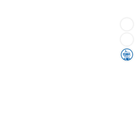
Dienstleistungen
Bauen
Lebensunterhalt & Soziales
Verkehr
Familie
Migration & Integration
Sicherheit & Ordnung
Wirtschaft
Gesundheit
Umwelt
Unsere Ämter
Landkreis & Verwaltung
Der Ortenaukreis
Gesundheit, Sicherheit & Soziales
Bildung
Zuwanderung
Ländlicher Raum
Klimaschutz
Tourismus
Bekanntmachungen
Gleichstellung von Frauen und Männern
Grenzüberschreitende Zusammenarbeit
Kreistag
Kreistagsinformationssystem
Kreisrecht
Kreistagswahl
Karriere
Stellenangebote
Eventkalender
Ausbildung
Studium
Praktikum
Freiwilligendienst
Unser Leitbild