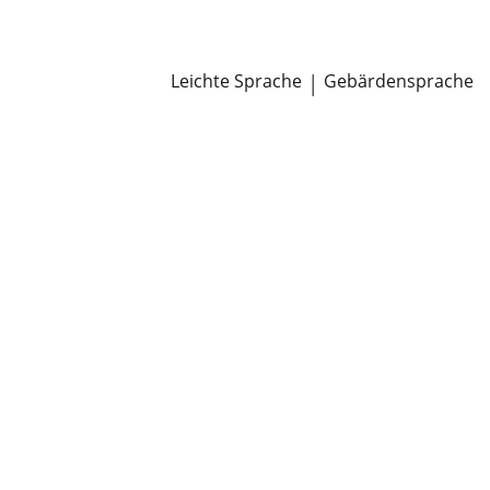
Newsroom
Pressemitteilungen
Öffentliche Zustellungen
Leichte Sprache
|
Gebärdensprache