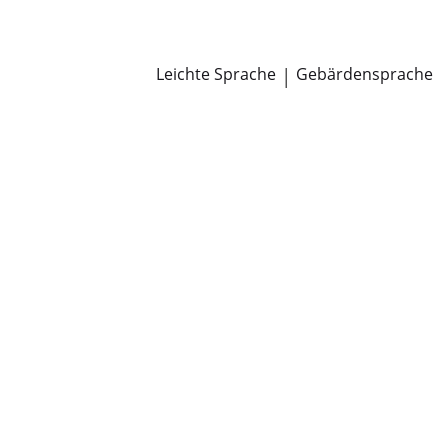
Newsroom
Pressemitteilungen
Öffentliche Zustellungen
Leichte Sprache
|
Gebärdensprache