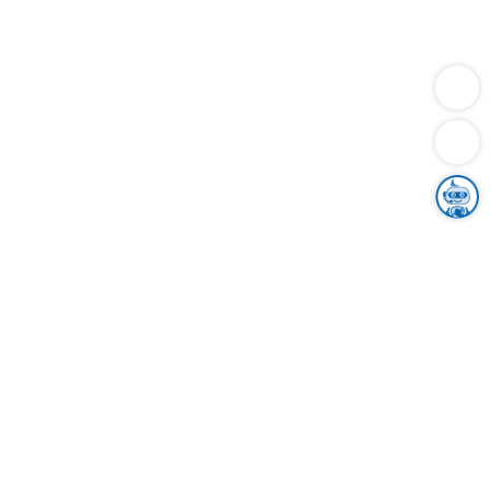
Dienstleistungen
Bauen
Lebensunterhalt & Soziales
Verkehr
Familie
Migration & Integration
Sicherheit & Ordnung
Wirtschaft
Gesundheit
Umwelt
Unsere Ämter
Landkreis & Verwaltung
Der Ortenaukreis
Gesundheit, Sicherheit & Soziales
Bildung
Zuwanderung
Ländlicher Raum
Klimaschutz
Tourismus
Bekanntmachungen
Gleichstellung von Frauen und Männern
Grenzüberschreitende Zusammenarbeit
Kreistag
Kreistagsinformationssystem
Kreisrecht
Kreistagswahl
Karriere
Stellenangebote
Eventkalender
Ausbildung
Studium
Praktikum
Freiwilligendienst
Unser Leitbild