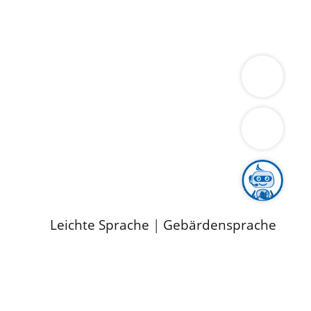
ung
Wirtschaft
Gesundheit
Umwelt
limaschutz
Tourismus
Bekanntmachungen
ild
Leichte Sprache
|
Gebärdensprache