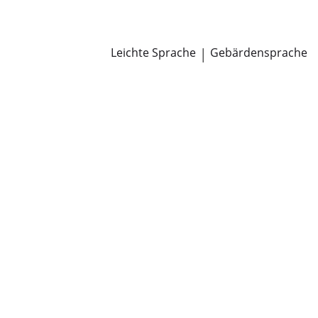
Newsroom
Pressemitteilungen
Öffentliche Zustellungen
Leichte Sprache
|
Gebärdensprache