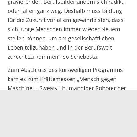
gravierender. Berufsbilder ändern sich radikal
oder fallen ganz weg. Deshalb muss Bildung
für die Zukunft vor allem gewährleisten, dass
sich junge Menschen immer wieder Neuem
stellen können, um am gesellschaftlichen
Leben teilzuhaben und in der Berufswelt
zurecht zu kommen“, so Schebesta.
Zum Abschluss des kurzweiligen Programms
kam es zum Kräftemessen „Mensch gegen
Maschine“. „Sweaty“, humanoider Roboter der
Hochschule Offenburg, trat als vierfacher
Vizeweltmeister seiner Art im Fußball gegen
Schebesta und Scherer an. Trotz künstlicher
Intelligenz und Unterstützung von Rektor
Lieber hatte er keine Chance gegen die