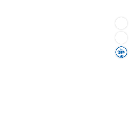
Dienstleistungen
Bauen
Lebensunterhalt & Soziales
Verkehr
Familie
Migration & Integration
Sicherheit & Ordnung
Wirtschaft
Gesundheit
Umwelt
Unsere Ämter
Landkreis & Verwaltung
Der Ortenaukreis
Gesundheit, Sicherheit & Soziales
Bildung
Zuwanderung
Ländlicher Raum
Klimaschutz
Tourismus
Bekanntmachungen
Gleichstellung von Frauen und Männern
Grenzüberschreitende Zusammenarbeit
Kreistag
Kreistagsinformationssystem
Kreisrecht
Kreistagswahl
Karriere
Stellenangebote
Eventkalender
Ausbildung
Studium
Praktikum
Freiwilligendienst
Unser Leitbild