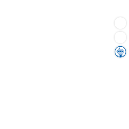
Dienstleistungen
Bauen
Lebensunterhalt & Soziales
Verkehr
Familie
Migration & Integration
Sicherheit & Ordnung
Wirtschaft
Gesundheit
Umwelt
Unsere Ämter
Landkreis & Verwaltung
Der Ortenaukreis
Gesundheit, Sicherheit & Soziales
Bildung
Zuwanderung
Ländlicher Raum
Klimaschutz
Tourismus
Bekanntmachungen
Gleichstellung von Frauen und Männern
Grenzüberschreitende Zusammenarbeit
Kreistag
Kreistagsinformationssystem
Kreisrecht
Kreistagswahl
Karriere
Stellenangebote
Eventkalender
Ausbildung
Studium
Praktikum
Freiwilligendienst
Unser Leitbild