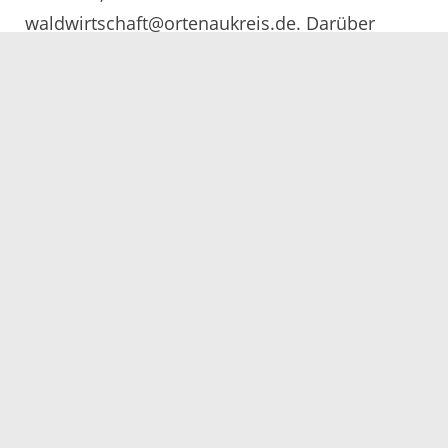
waldwirtschaft@ortenaukreis.de. Darüber
hinaus kann die Broschüre bei den örtlichen
Förstern angefragt oder im Internet unter
www.ortenaukreis.de unter dem Suchwort
„Privatwaldzeitung 2020“ heruntergeladen
werden.
© Landratsamt Ortenaukreis
20.12.2019