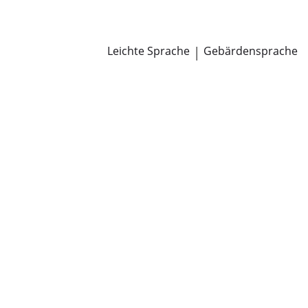
Newsroom
Pressemitteilungen
Öffentliche Zustellungen
Leichte Sprache
|
Gebärdensprache