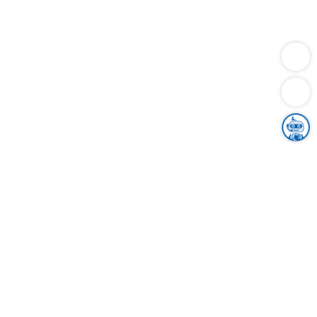
Dienstleistungen
Bauen
Lebensunterhalt & Soziales
Verkehr
Familie
Migration & Integration
Sicherheit & Ordnung
Wirtschaft
Gesundheit
Umwelt
Unsere Ämter
Landkreis & Verwaltung
Der Ortenaukreis
Gesundheit, Sicherheit & Soziales
Bildung
Zuwanderung
Ländlicher Raum
Klimaschutz
Tourismus
Bekanntmachungen
Gleichstellung von Frauen und Männern
Grenzüberschreitende Zusammenarbeit
Kreistag
Kreistagsinformationssystem
Kreisrecht
Kreistagswahl
Karriere
Stellenangebote
Eventkalender
Ausbildung
Studium
Praktikum
Freiwilligendienst
Unser Leitbild