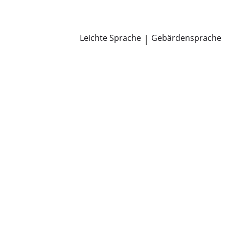
Newsroom
Pressemitteilungen
Öffentliche Zustellungen
Leichte Sprache
|
Gebärdensprache