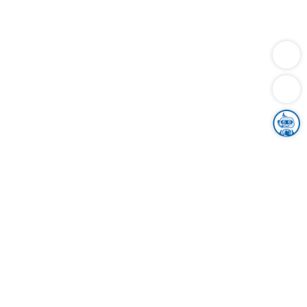
Dienstleistungen
Bauen
Lebensunterhalt & Soziales
Verkehr
Familie
Migration & Integration
Sicherheit & Ordnung
Wirtschaft
Gesundheit
Umwelt
Unsere Ämter
Landkreis & Verwaltung
Der Ortenaukreis
Gesundheit, Sicherheit & Soziales
Bildung
Zuwanderung
Ländlicher Raum
Klimaschutz
Tourismus
Bekanntmachungen
Gleichstellung von Frauen und Männern
Grenzüberschreitende Zusammenarbeit
Kreistag
Kreistagsinformationssystem
Kreisrecht
Kreistagswahl
Karriere
Stellenangebote
Eventkalender
Ausbildung
Studium
Praktikum
Freiwilligendienst
Unser Leitbild