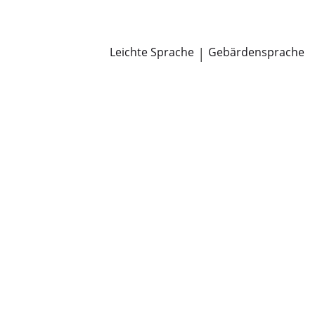
Newsroom
Pressemitteilungen
Öffentliche Zustellungen
Leichte Sprache
|
Gebärdensprache