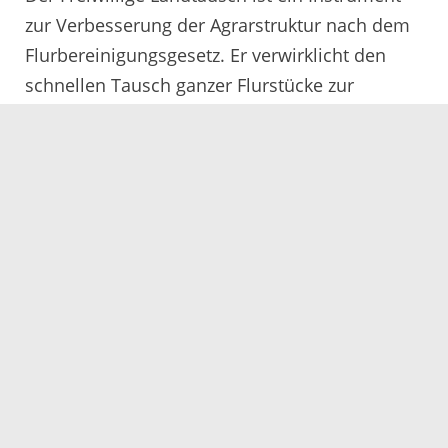
zur Verbesserung der Agrarstruktur nach dem
Flurbereinigungsgesetz. Er verwirklicht den
schnellen Tausch ganzer Flurstücke zur
Behebung von Besitzzersplitterung. Im
Einzelfall sind geringe Vermessungsarbeiten
möglich, um Flurstücksteile zu tauschen. Es
handelt sich beim Freiwilligen Landtausch um
ein sehr schlankes und beim Tausch weniger
Flurstücke ohne Vermessung um ein sehr
schnelles Verfahren. Voraussetzung ist, dass
der Tausch der Strukturverbesserung der Land-
und Forstwirtschaft oder dem Naturschutz und
der Landespflege dient.