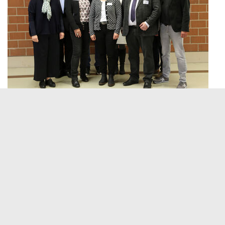
„Unser Ziel ist, gemeinsam mit den Pflegeschul
Ausbildung zur Pflegefachfrau oder zum Pflegef
Mangel an Pflegekräften in allen Bereichen be
verstärken wird“, betonte Mohrbacher.
Laut Michael Futterer von der Diakonie Baden 
mit rund 75.000 Euro. Doreen Luckau vom Bildun
dreijährigen Ausbildung dar. Mohrbacher zeigte f
Verbindung von Praxis und Theorie gelingen k