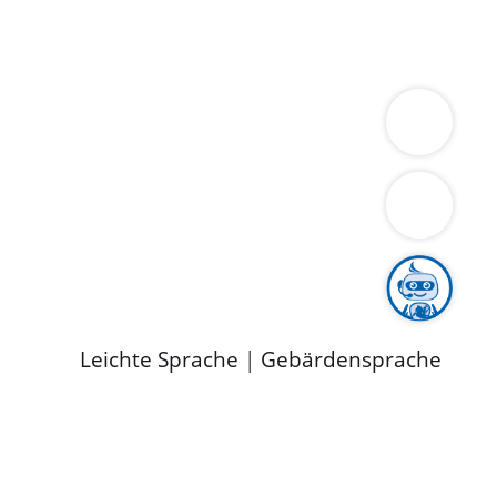
ung
Wirtschaft
Gesundheit
Umwelt
limaschutz
Tourismus
Bekanntmachungen
ild
Leichte Sprache
|
Gebärdensprache