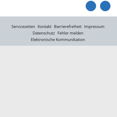
Servicezeiten
Kontakt
Barrierefreiheit
Impressum
Datenschutz
Fehler melden
Elektronische Kommunikation
Kontakt
Landratsamt Ortenaukreis
Badstraße 20
77652 Offenburg
Telefon: 0781 805-0
Fax: 0781 805-1211
E-Mail senden