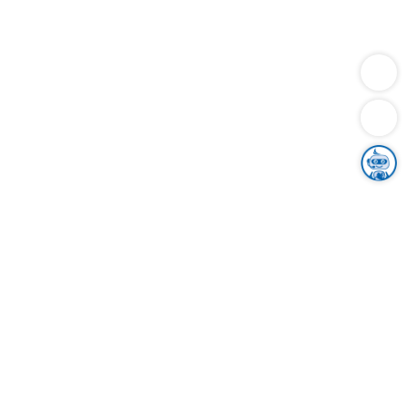
Dienstleistungen
Bauen
Lebensunterhalt & Soziales
Verkehr
Familie
Migration & Integration
Sicherheit & Ordnung
Wirtschaft
Gesundheit
Umwelt
Unsere Ämter
Landkreis & Verwaltung
Der Ortenaukreis
Gesundheit, Sicherheit & Soziales
Bildung
Zuwanderung
Ländlicher Raum
Klimaschutz
Tourismus
Bekanntmachungen
Gleichstellung von Frauen und Männern
Grenzüberschreitende Zusammenarbeit
Kreistag
Kreistagsinformationssystem
Kreisrecht
Kreistagswahl
Karriere
Stellenangebote
Eventkalender
Ausbildung
Studium
Praktikum
Freiwilligendienst
Unser Leitbild