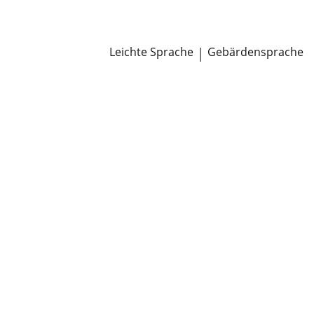
Newsroom
Pressemitteilungen
Öffentliche Zustellungen
Leichte Sprache
|
Gebärdensprache