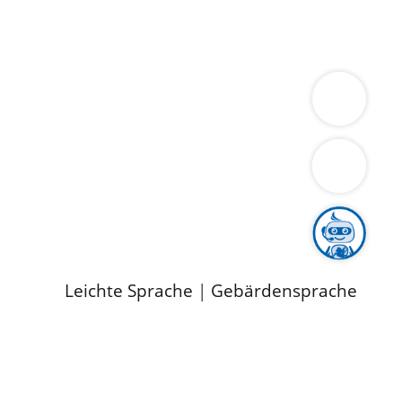
ung
Wirtschaft
Gesundheit
Umwelt
limaschutz
Tourismus
Bekanntmachungen
ild
Leichte Sprache
|
Gebärdensprache