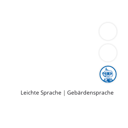
ung
Wirtschaft
Gesundheit
Umwelt
limaschutz
Tourismus
Bekanntmachungen
ild
Leichte Sprache
|
Gebärdensprache