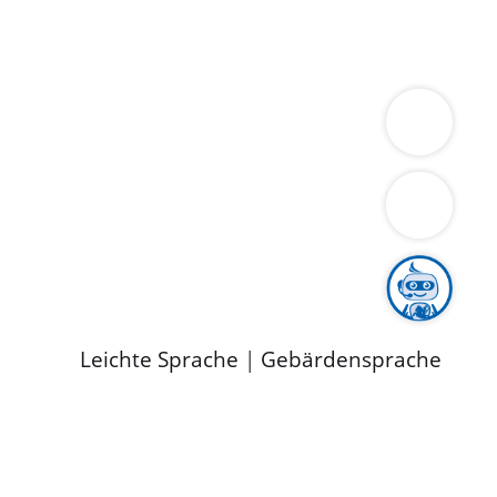
ung
Wirtschaft
Gesundheit
Umwelt
limaschutz
Tourismus
Bekanntmachungen
ild
Leichte Sprache
|
Gebärdensprache