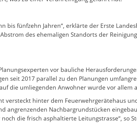
 bis fünfzehn Jahren“, erklärte der Erste Landes
Abstrom des ehemaligen Standorts der Reinigung 
ie Planungsexperten vor bauliche Herausforderunge
ngen seit 2017 parallel zu den Planungen umfan
 auf die umliegenden Anwohner wurde vor allem au
eht versteckt hinter dem Feuerwehrgerätehaus u
und angrenzenden Nachbargrundstücken eingebaut
och die frisch asphaltierte Leitungstrasse“, so S