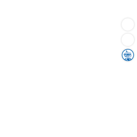
Dienstleistungen
Bauen
Lebensunterhalt & Soziales
Verkehr
Familie
Migration & Integration
Sicherheit & Ordnung
Wirtschaft
Gesundheit
Umwelt
Unsere Ämter
Landkreis & Verwaltung
Der Ortenaukreis
Gesundheit, Sicherheit & Soziales
Bildung
Zuwanderung
Ländlicher Raum
Klimaschutz
Tourismus
Bekanntmachungen
Gleichstellung von Frauen und Männern
Grenzüberschreitende Zusammenarbeit
Kreistag
Kreistagsinformationssystem
Kreisrecht
Kreistagswahl
Karriere
Stellenangebote
Eventkalender
Ausbildung
Studium
Praktikum
Freiwilligendienst
Unser Leitbild