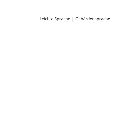
Newsroom
Pressemitteilungen
Öffentliche Zustellungen
Leichte Sprache
|
Gebärdensprache