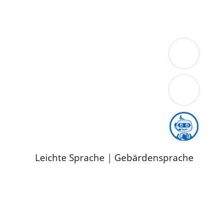
ung
Wirtschaft
Gesundheit
Umwelt
limaschutz
Tourismus
Bekanntmachungen
ild
Leichte Sprache
|
Gebärdensprache