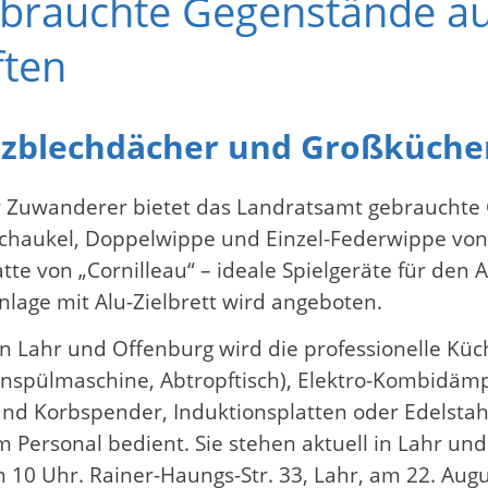
ebrauchte Gegenstände a
ften
pezblechdächer und Großküch
 Zuwanderer bietet das Landratsamt gebrauchte
schaukel, Doppelwippe und Einzel-Federwippe von
atte von „Cornilleau“ – ideale Spielgeräte für d
nlage mit Alu-Zielbrett wird angeboten.
 Lahr und Offenburg wird die professionelle Küche
benspülmaschine, Abtropftisch), Elektro-Kombidä
und Korbspender, Induktionsplatten oder Edelstah
m Personal bedient. Sie stehen aktuell in Lahr u
 10 Uhr. Rainer-Haungs-Str. 33, Lahr, am 22. Aug