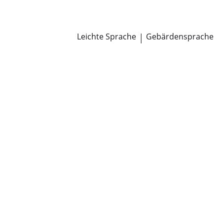
Newsroom
Pressemitteilungen
Öffentliche Zustellungen
Leichte Sprache
|
Gebärdensprache