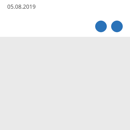
05.08.2019
Servicezeiten
Kontakt
Barrierefreiheit
Impressum
Datenschutz
Fehler melden
Elektronische Kommunikation
Kontakt
Landratsamt Ortenaukreis
Badstraße 20
77652 Offenburg