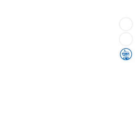
Dienstleistungen
Bauen
Lebensunterhalt & Soziales
Verkehr
Familie
Migration & Integration
Sicherheit & Ordnung
Wirtschaft
Gesundheit
Umwelt
Unsere Ämter
Landkreis & Verwaltung
Der Ortenaukreis
Gesundheit, Sicherheit & Soziales
Bildung
Zuwanderung
Ländlicher Raum
Klimaschutz
Tourismus
Bekanntmachungen
Gleichstellung von Frauen und Männern
Grenzüberschreitende Zusammenarbeit
Kreistag
Kreistagsinformationssystem
Kreisrecht
Kreistagswahl
Karriere
Stellenangebote
Eventkalender
Ausbildung
Studium
Praktikum
Freiwilligendienst
Unser Leitbild