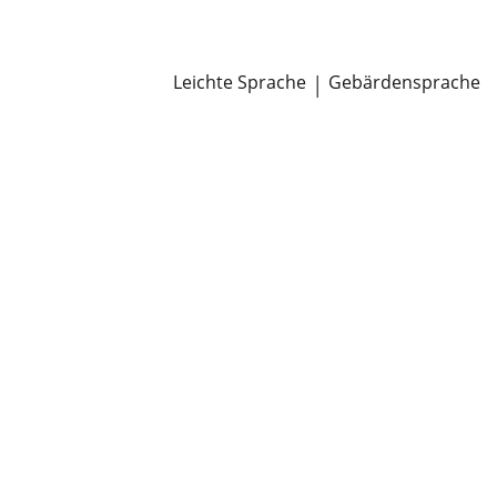
Newsroom
Pressemitteilungen
Öffentliche Zustellungen
Leichte Sprache
|
Gebärdensprache