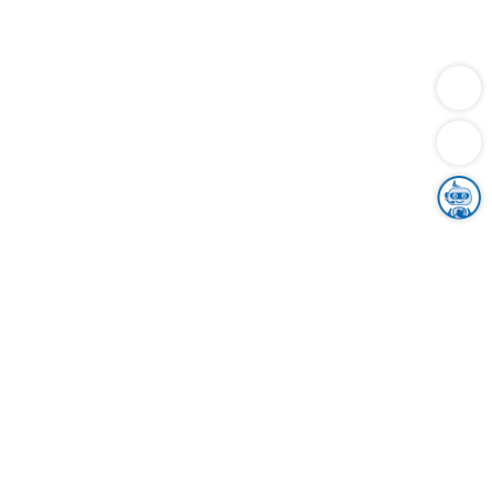
Dienstleistungen
Bauen
Lebensunterhalt & Soziales
Verkehr
Familie
Migration & Integration
Sicherheit & Ordnung
Wirtschaft
Gesundheit
Umwelt
Unsere Ämter
Landkreis & Verwaltung
Der Ortenaukreis
Gesundheit, Sicherheit & Soziales
Bildung
Zuwanderung
Ländlicher Raum
Klimaschutz
Tourismus
Bekanntmachungen
Gleichstellung von Frauen und Männern
Grenzüberschreitende Zusammenarbeit
Kreistag
Kreistagsinformationssystem
Kreisrecht
Kreistagswahl
Karriere
Stellenangebote
Eventkalender
Ausbildung
Studium
Praktikum
Freiwilligendienst
Unser Leitbild