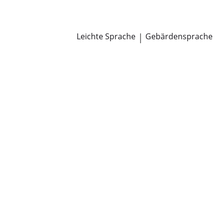
Newsroom
Pressemitteilungen
Öffentliche Zustellungen
Leichte Sprache
|
Gebärdensprache