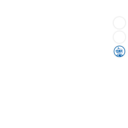
Dienstleistungen
Bauen
Lebensunterhalt & Soziales
Verkehr
Familie
Migration & Integration
Sicherheit & Ordnung
Wirtschaft
Gesundheit
Umwelt
Unsere Ämter
Landkreis & Verwaltung
Der Ortenaukreis
Gesundheit, Sicherheit & Soziales
Bildung
Zuwanderung
Ländlicher Raum
Klimaschutz
Tourismus
Bekanntmachungen
Gleichstellung von Frauen und Männern
Grenzüberschreitende Zusammenarbeit
Kreistag
Kreistagsinformationssystem
Kreisrecht
Kreistagswahl
Karriere
Stellenangebote
Eventkalender
Ausbildung
Studium
Praktikum
Freiwilligendienst
Unser Leitbild