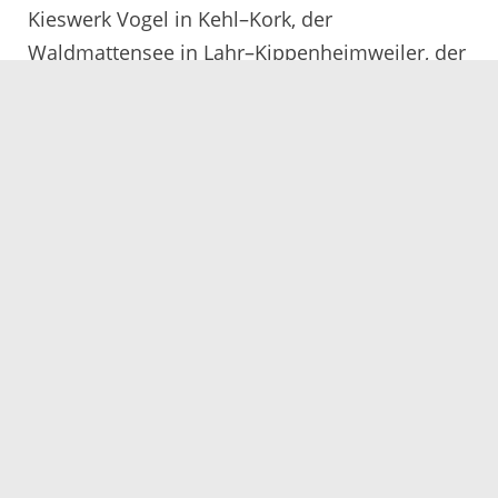
Kieswerk Vogel in Kehl–Kork, der
Waldmattensee in Lahr–Kippenheimweiler, der
Baggersee in Meißenheim, die Baggerseen
Fohlengarten und Wacholderrain in Neuried–
Altenheim, der Baggersee Stockfeldsee in
Neuried–Dundenheim, das Strandbad Gifiz und
der Burgerwaldsee in Offenburg, der Badesee
Freistett in Rheinau–Freistett, der Badesee in
Rheinau–Honau, der Baggersee Allmendsee in
Rust, der Badesee in Schutterwald, der
Baggersee Anglerheim in Schwanau–
Nonnenweier, der Waldsee in Willstätt–
Hesselhurst und der Baggersee Kieswerk Vogel
in Willstätt–Legelshurst.
19.07.2019