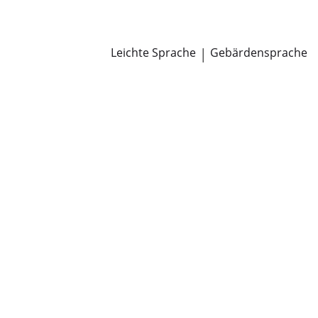
Newsroom
Pressemitteilungen
Öffentliche Zustellungen
Leichte Sprache
|
Gebärdensprache