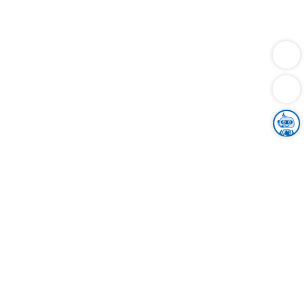
Dienstleistungen
Bauen
Lebensunterhalt & Soziales
Verkehr
Familie
Migration & Integration
Sicherheit & Ordnung
Wirtschaft
Gesundheit
Umwelt
Unsere Ämter
Landkreis & Verwaltung
Der Ortenaukreis
Gesundheit, Sicherheit & Soziales
Bildung
Zuwanderung
Ländlicher Raum
Klimaschutz
Tourismus
Bekanntmachungen
Gleichstellung von Frauen und Männern
Grenzüberschreitende Zusammenarbeit
Kreistag
Kreistagsinformationssystem
Kreisrecht
Kreistagswahl
Karriere
Stellenangebote
Eventkalender
Ausbildung
Studium
Praktikum
Freiwilligendienst
Unser Leitbild