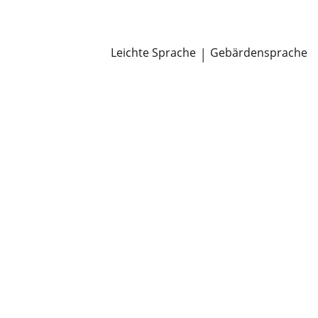
Newsroom
Pressemitteilungen
Öffentliche Zustellungen
Leichte Sprache
|
Gebärdensprache