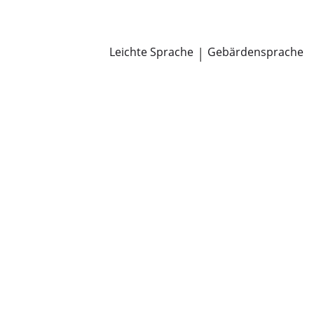
Newsroom
Pressemitteilungen
Öffentliche Zustellungen
Leichte Sprache
|
Gebärdensprache