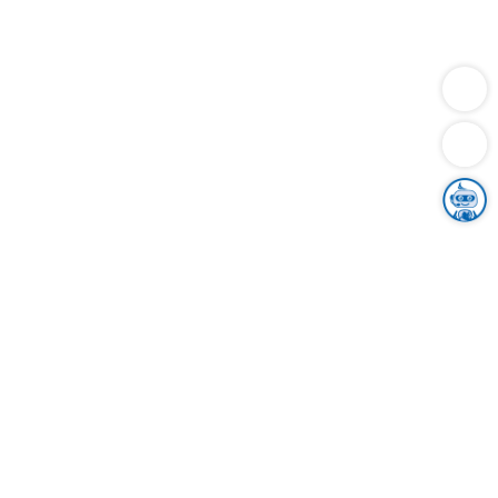
Dienstleistungen
Bauen
Lebensunterhalt & Soziales
Verkehr
Familie
Migration & Integration
Sicherheit & Ordnung
Wirtschaft
Gesundheit
Umwelt
Unsere Ämter
Landkreis & Verwaltung
Der Ortenaukreis
Gesundheit, Sicherheit & Soziales
Bildung
Zuwanderung
Ländlicher Raum
Klimaschutz
Tourismus
Bekanntmachungen
Gleichstellung von Frauen und Männern
Grenzüberschreitende Zusammenarbeit
Kreistag
Kreistagsinformationssystem
Kreisrecht
Kreistagswahl
Karriere
Stellenangebote
Eventkalender
Ausbildung
Studium
Praktikum
Freiwilligendienst
Unser Leitbild