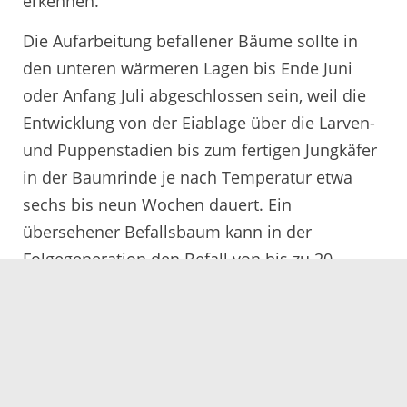
erkennen.
Die Aufarbeitung befallener Bäume sollte in
den unteren wärmeren Lagen bis Ende Juni
oder Anfang Juli abgeschlossen sein, weil die
Entwicklung von der Eiablage über die Larven-
und Puppenstadien bis zum fertigen Jungkäfer
in der Baumrinde je nach Temperatur etwa
sechs bis neun Wochen dauert. Ein
übersehener Befallsbaum kann in der
Folgegeneration den Befall von bis zu 20
weiteren Bäumen verursachen. Von alten,
bereits rindenlosen Käferbäumen geht keine
Gefahr für angrenzende gesunde Bäume aus.
Alte Käferbäume sind daher nur einzuschlagen,
wenn sie ein Sicherheitsrisiko für Waldarbeiter,