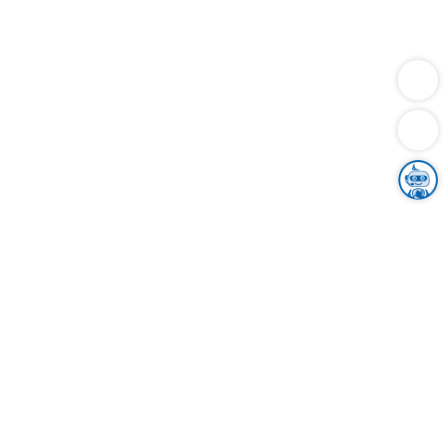
Dienstleistungen
Bauen
Lebensunterhalt & Soziales
Verkehr
Familie
Migration & Integration
Sicherheit & Ordnung
Wirtschaft
Gesundheit
Umwelt
Unsere Ämter
Landkreis & Verwaltung
Der Ortenaukreis
Gesundheit, Sicherheit & Soziales
Bildung
Zuwanderung
Ländlicher Raum
Klimaschutz
Tourismus
Bekanntmachungen
Gleichstellung von Frauen und Männern
Grenzüberschreitende Zusammenarbeit
Kreistag
Kreistagsinformationssystem
Kreisrecht
Kreistagswahl
Karriere
Stellenangebote
Eventkalender
Ausbildung
Studium
Praktikum
Freiwilligendienst
Unser Leitbild