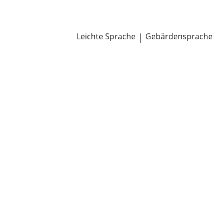
Newsroom
Pressemitteilungen
Öffentliche Zustellungen
Leichte Sprache
|
Gebärdensprache