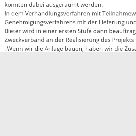
konnten dabei ausgeräumt werden.
In dem Verhandlungsverfahren mit Teilnahmewe
Genehmigungsverfahrens mit der Lieferung und
Bieter wird in einer ersten Stufe dann beauftr
Zweckverband an der Realisierung des Projekts f
„Wenn wir die Anlage bauen, haben wir die Zu
Ortenaukreis einführen zu müssen“, so Scherer.
Die finanziellen Voraussetzungen für das Proje
Die gesamten Investitionskosten belaufen sich 
werden.
23.05.2019