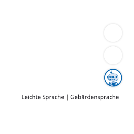
ung
Wirtschaft
Gesundheit
Umwelt
limaschutz
Tourismus
Bekanntmachungen
ild
Leichte Sprache
|
Gebärdensprache