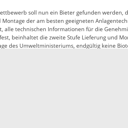
ttbewerb soll nun ein Bieter gefunden werden, 
 Montage der am besten geeigneten Anlagentechn
agt, alle technischen Informationen für die Gene
est, beinhaltet die zweite Stufe Lieferung und M
sage des Umweltministeriums, endgültig keine B
kt sind gegeben. Das Land Baden-Württemberg unte
auf rund 30 Millionen Euro, die über die Abfallge