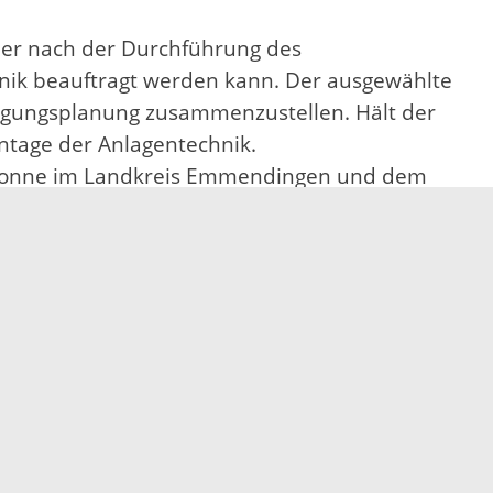
der nach der Durchführung des
ik beauftragt werden kann. Der ausgewählte
hmigungsplanung zusammenzustellen. Hält der
ontage der Anlagentechnik.
iotonne im Landkreis Emmendingen und dem
rstützt das Vorhaben mit 7,5 Millionen Euro.
bühren und den Landeszuschuss finanziert