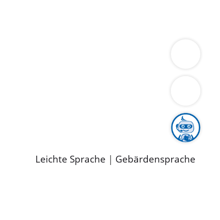
ung
Wirtschaft
Gesundheit
Umwelt
limaschutz
Tourismus
Bekanntmachungen
ild
Leichte Sprache
|
Gebärdensprache