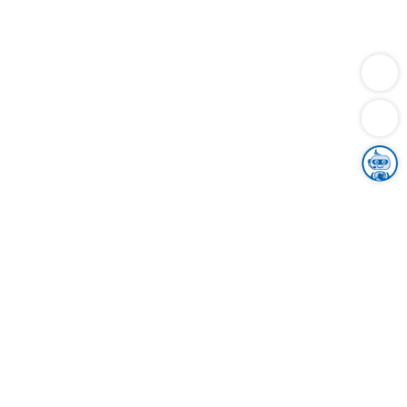
Dienstleistungen
Bauen
Lebensunterhalt & Soziales
Verkehr
Familie
Migration & Integration
Sicherheit & Ordnung
Wirtschaft
Gesundheit
Umwelt
Unsere Ämter
Landkreis & Verwaltung
Der Ortenaukreis
Gesundheit, Sicherheit & Soziales
Bildung
Zuwanderung
Ländlicher Raum
Klimaschutz
Tourismus
Bekanntmachungen
Gleichstellung von Frauen und Männern
Grenzüberschreitende Zusammenarbeit
Kreistag
Kreistagsinformationssystem
Kreisrecht
Kreistagswahl
Karriere
Stellenangebote
Eventkalender
Ausbildung
Studium
Praktikum
Freiwilligendienst
Unser Leitbild