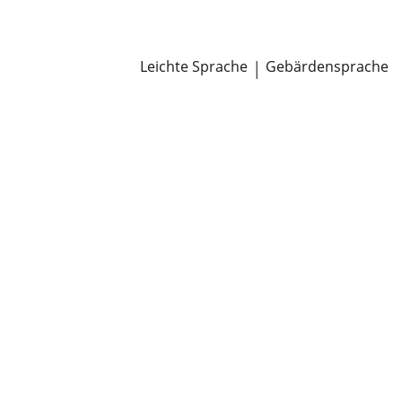
Newsroom
Pressemitteilungen
Öffentliche Zustellungen
Leichte Sprache
|
Gebärdensprache