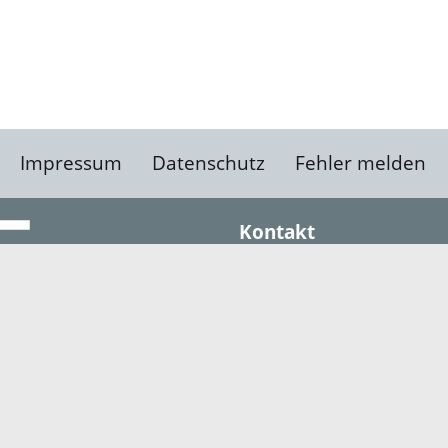
Impressum
Datenschutz
Fehler melden
Kontakt
Landratsamt Ortenauk
Badstraße 20
77652 Offenburg
Telefon: 0781 805-0
Fax: 0781 805-1211
E-Mail senden