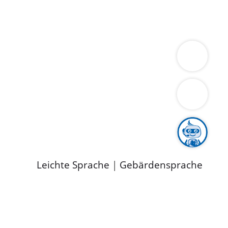
ung
Wirtschaft
Gesundheit
Umwelt
limaschutz
Tourismus
Bekanntmachungen
ild
Leichte Sprache
|
Gebärdensprache