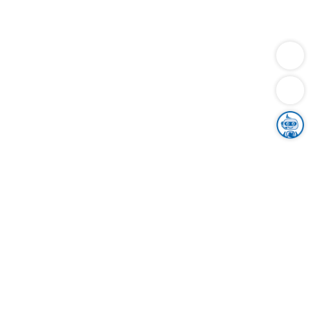
Dienstleistungen
Bauen
Lebensunterhalt & Soziales
Verkehr
Familie
Migration & Integration
Sicherheit & Ordnung
Wirtschaft
Gesundheit
Umwelt
Unsere Ämter
Landkreis & Verwaltung
Der Ortenaukreis
Gesundheit, Sicherheit & Soziales
Bildung
Zuwanderung
Ländlicher Raum
Klimaschutz
Tourismus
Bekanntmachungen
Gleichstellung von Frauen und Männern
Grenzüberschreitende Zusammenarbeit
Kreistag
Kreistagsinformationssystem
Kreisrecht
Kreistagswahl
Karriere
Stellenangebote
Eventkalender
Ausbildung
Studium
Praktikum
Freiwilligendienst
Unser Leitbild