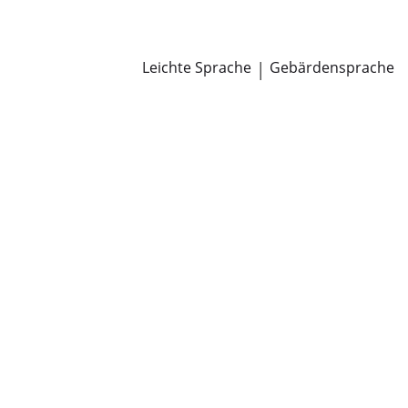
Newsroom
Pressemitteilungen
Öffentliche Zustellungen
Leichte Sprache
|
Gebärdensprache