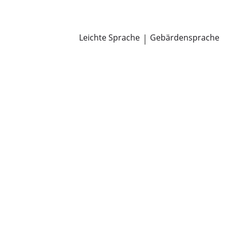
Newsroom
Pressemitteilungen
Öffentliche Zustellungen
Leichte Sprache
|
Gebärdensprache