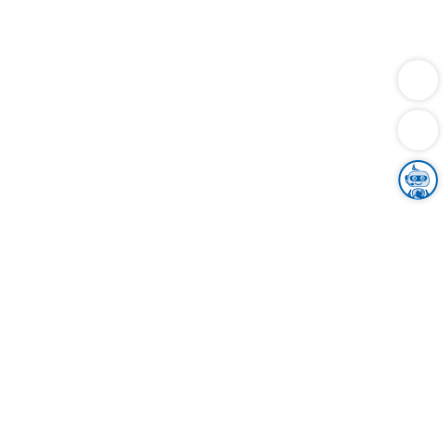
Dienstleistungen
Bauen
Lebensunterhalt & Soziales
Verkehr
Familie
Migration & Integration
Sicherheit & Ordnung
Wirtschaft
Gesundheit
Umwelt
Unsere Ämter
Landkreis & Verwaltung
Der Ortenaukreis
Gesundheit, Sicherheit & Soziales
Bildung
Zuwanderung
Ländlicher Raum
Klimaschutz
Tourismus
Bekanntmachungen
Gleichstellung von Frauen und Männern
Grenzüberschreitende Zusammenarbeit
Kreistag
Kreistagsinformationssystem
Kreisrecht
Kreistagswahl
Karriere
Stellenangebote
Eventkalender
Ausbildung
Studium
Praktikum
Freiwilligendienst
Unser Leitbild