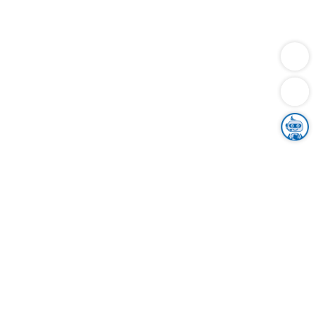
Dienstleistungen
Bauen
Lebensunterhalt & Soziales
Verkehr
Familie
Migration & Integration
Sicherheit & Ordnung
Wirtschaft
Gesundheit
Umwelt
Unsere Ämter
Landkreis & Verwaltung
Der Ortenaukreis
Gesundheit, Sicherheit & Soziales
Bildung
Zuwanderung
Ländlicher Raum
Klimaschutz
Tourismus
Bekanntmachungen
Gleichstellung von Frauen und Männern
Grenzüberschreitende Zusammenarbeit
Kreistag
Kreistagsinformationssystem
Kreisrecht
Kreistagswahl
Karriere
Stellenangebote
Eventkalender
Ausbildung
Studium
Praktikum
Freiwilligendienst
Unser Leitbild