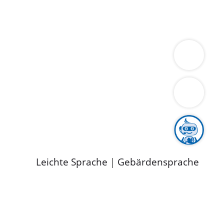
ung
Wirtschaft
Gesundheit
Umwelt
limaschutz
Tourismus
Bekanntmachungen
ild
Leichte Sprache
|
Gebärdensprache