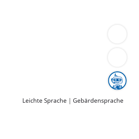
ung
Wirtschaft
Gesundheit
Umwelt
limaschutz
Tourismus
Bekanntmachungen
ild
Leichte Sprache
|
Gebärdensprache