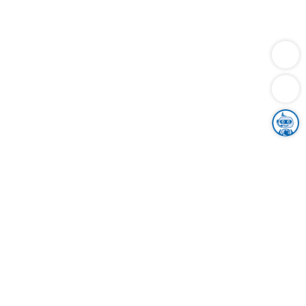
Dienstleistungen
Bauen
Lebensunterhalt & Soziales
Verkehr
Familie
Migration & Integration
Sicherheit & Ordnung
Wirtschaft
Gesundheit
Umwelt
Unsere Ämter
Landkreis & Verwaltung
Der Ortenaukreis
Gesundheit, Sicherheit & Soziales
Bildung
Zuwanderung
Ländlicher Raum
Klimaschutz
Tourismus
Bekanntmachungen
Gleichstellung von Frauen und Männern
Grenzüberschreitende Zusammenarbeit
Kreistag
Kreistagsinformationssystem
Kreisrecht
Kreistagswahl
Karriere
Stellenangebote
Eventkalender
Ausbildung
Studium
Praktikum
Freiwilligendienst
Unser Leitbild