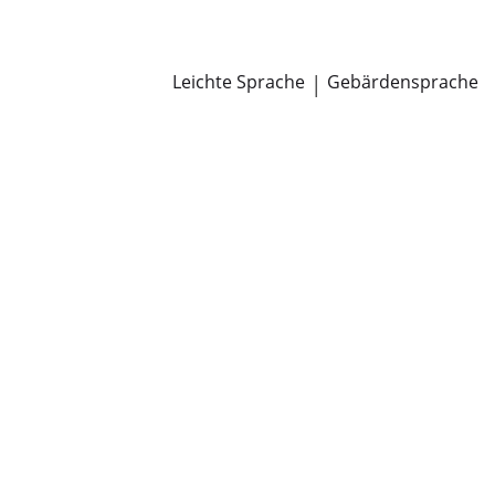
Newsroom
Pressemitteilungen
Öffentliche Zustellungen
Leichte Sprache
|
Gebärdensprache