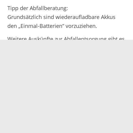
Tipp der Abfallberatung:
Grundsätzlich sind wiederaufladbare Akkus
den „Einmal-Batterien“ vorzuziehen.
Weitere Auskünfte zur Abfallentsorgung gibt es
telefonisch bei den Abfallberatern des
Eigenbetriebs Abfallwirtschaft Ortenaukreis
unter 0781 805-9600 oder per E-Mail unter
abfallwirtschaft@ortenaukreis.de.
05.02.2019
Servicezeiten
Kontakt
Barrierefreiheit
Impressum