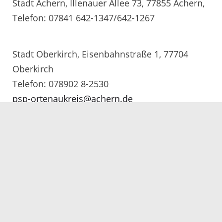
Stadt Achern, Illenauer Allee 73, 77855 Achern,
Telefon: 07841 642-1347/642-1267
Stadt Oberkirch, Eisenbahnstraße 1, 77704
Oberkirch
Telefon: 078902 8-2530
psp-ortenaukreis@achern.de
Außenstelle Kehl,
Stadt Kehl, Richard Wagner-Straße 3 , 77694
Kehl
Telefon: 07851 8866558
psp-ortenaukreis@stadt-kehl.de
Außenstelle Kinzigtal