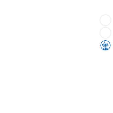
Dienstleistungen
Bauen
Lebensunterhalt & Soziales
Verkehr
Familie
Migration & Integration
Sicherheit & Ordnung
Wirtschaft
Gesundheit
Umwelt
Unsere Ämter
Landkreis & Verwaltung
Der Ortenaukreis
Gesundheit, Sicherheit & Soziales
Bildung
Zuwanderung
Ländlicher Raum
Klimaschutz
Tourismus
Bekanntmachungen
Gleichstellung von Frauen und Männern
Grenzüberschreitende Zusammenarbeit
Kreistag
Kreistagsinformationssystem
Kreisrecht
Kreistagswahl
Karriere
Stellenangebote
Eventkalender
Ausbildung
Studium
Praktikum
Freiwilligendienst
Unser Leitbild