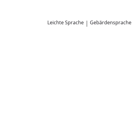
Newsroom
Pressemitteilungen
Öffentliche Zustellungen
Leichte Sprache
|
Gebärdensprache