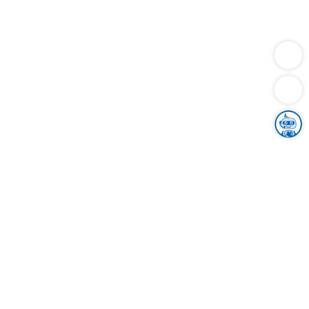
Dienstleistungen
Bauen
Lebensunterhalt & Soziales
Verkehr
Familie
Migration & Integration
Sicherheit & Ordnung
Wirtschaft
Gesundheit
Umwelt
Unsere Ämter
Landkreis & Verwaltung
Der Ortenaukreis
Gesundheit, Sicherheit & Soziales
Bildung
Zuwanderung
Ländlicher Raum
Klimaschutz
Tourismus
Bekanntmachungen
Gleichstellung von Frauen und Männern
Grenzüberschreitende Zusammenarbeit
Kreistag
Kreistagsinformationssystem
Kreisrecht
Kreistagswahl
Karriere
Stellenangebote
Eventkalender
Ausbildung
Studium
Praktikum
Freiwilligendienst
Unser Leitbild