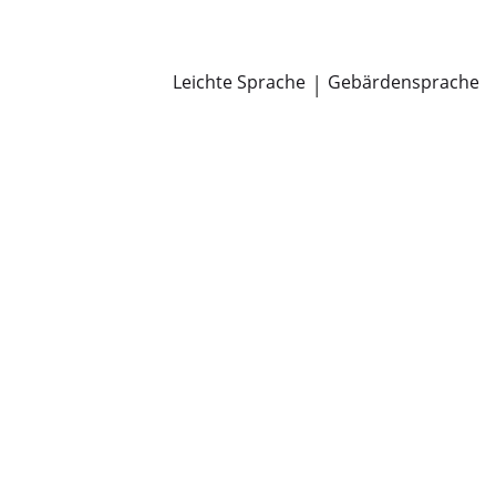
Newsroom
Pressemitteilungen
Öffentliche Zustellungen
Leichte Sprache
|
Gebärdensprache