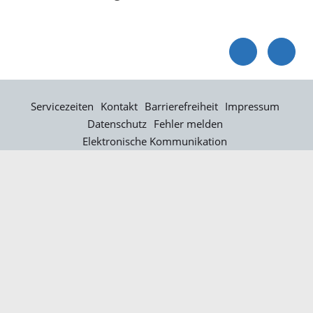
Servicezeiten
Kontakt
Barrierefreiheit
Impressum
Datenschutz
Fehler melden
Elektronische Kommunikation
Kontakt
Landratsamt Ortenaukreis
Badstraße 20
77652 Offenburg
Telefon: 0781 805-0