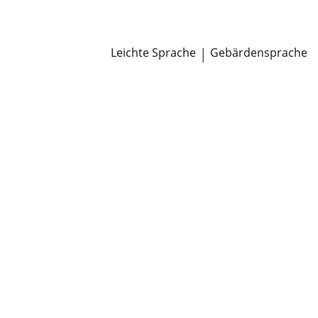
Newsroom
Pressemitteilungen
Öffentliche Zustellungen
Leichte Sprache
|
Gebärdensprache