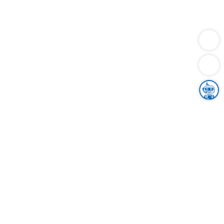
Dienstleistungen
Bauen
Lebensunterhalt & Soziales
Verkehr
Familie
Migration & Integration
Sicherheit & Ordnung
Wirtschaft
Gesundheit
Umwelt
Unsere Ämter
Landkreis & Verwaltung
Der Ortenaukreis
Gesundheit, Sicherheit & Soziales
Bildung
Zuwanderung
Ländlicher Raum
Klimaschutz
Tourismus
Bekanntmachungen
Gleichstellung von Frauen und Männern
Grenzüberschreitende Zusammenarbeit
Kreistag
Kreistagsinformationssystem
Kreisrecht
Kreistagswahl
Karriere
Stellenangebote
Eventkalender
Ausbildung
Studium
Praktikum
Freiwilligendienst
Unser Leitbild