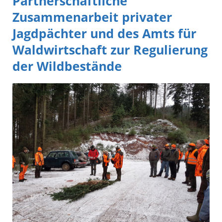
Partnerschaftliche
Zusammenarbeit privater
Jagdpächter und des Amts für
Waldwirtschaft zur Regulierung
der Wildbestände