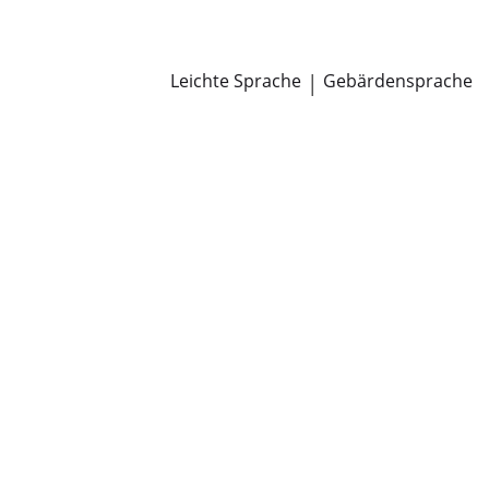
Newsroom
Pressemitteilungen
Öffentliche Zustellungen
Leichte Sprache
|
Gebärdensprache