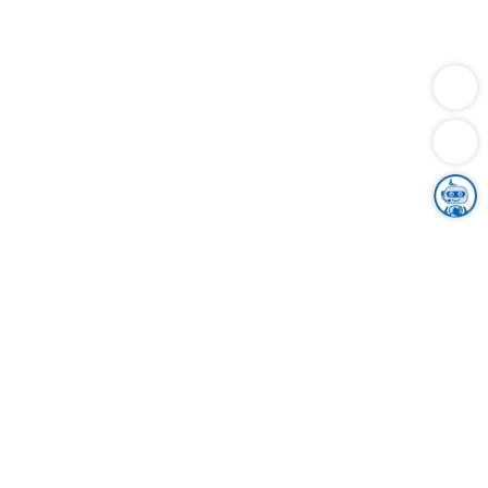
Dienstleistungen
Bauen
Lebensunterhalt & Soziales
Verkehr
Familie
Migration & Integration
Sicherheit & Ordnung
Wirtschaft
Gesundheit
Umwelt
Unsere Ämter
Landkreis & Verwaltung
Der Ortenaukreis
Gesundheit, Sicherheit & Soziales
Bildung
Zuwanderung
Ländlicher Raum
Klimaschutz
Tourismus
Bekanntmachungen
Gleichstellung von Frauen und Männern
Grenzüberschreitende Zusammenarbeit
Kreistag
Kreistagsinformationssystem
Kreisrecht
Kreistagswahl
Karriere
Stellenangebote
Eventkalender
Ausbildung
Studium
Praktikum
Freiwilligendienst
Unser Leitbild