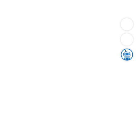
Dienstleistungen
Bauen
Lebensunterhalt & Soziales
Verkehr
Familie
Migration & Integration
Sicherheit & Ordnung
Wirtschaft
Gesundheit
Umwelt
Unsere Ämter
Landkreis & Verwaltung
Der Ortenaukreis
Gesundheit, Sicherheit & Soziales
Bildung
Zuwanderung
Ländlicher Raum
Klimaschutz
Tourismus
Bekanntmachungen
Gleichstellung von Frauen und Männern
Grenzüberschreitende Zusammenarbeit
Kreistag
Kreistagsinformationssystem
Kreisrecht
Kreistagswahl
Karriere
Stellenangebote
Eventkalender
Ausbildung
Studium
Praktikum
Freiwilligendienst
Unser Leitbild