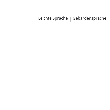
Newsroom
Pressemitteilungen
Öffentliche Zustellungen
Leichte Sprache
|
Gebärdensprache