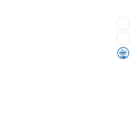
Dienstleistungen
Bauen
Lebensunterhalt & Soziales
Verkehr
Familie
Migration & Integration
Sicherheit & Ordnung
Wirtschaft
Gesundheit
Umwelt
Unsere Ämter
Landkreis & Verwaltung
Der Ortenaukreis
Gesundheit, Sicherheit & Soziales
Bildung
Zuwanderung
Ländlicher Raum
Klimaschutz
Tourismus
Bekanntmachungen
Gleichstellung von Frauen und Männern
Grenzüberschreitende Zusammenarbeit
Kreistag
Kreistagsinformationssystem
Kreisrecht
Kreistagswahl
Karriere
Stellenangebote
Eventkalender
Ausbildung
Studium
Praktikum
Freiwilligendienst
Unser Leitbild