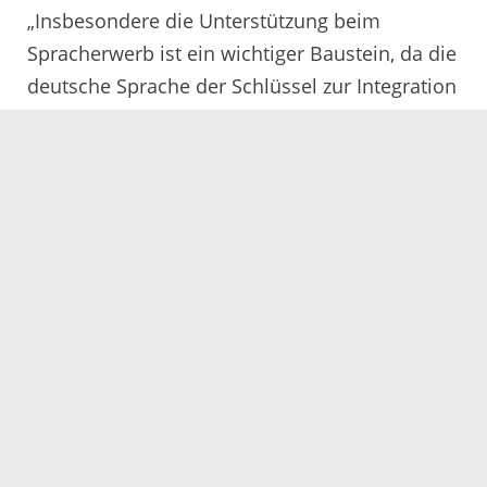
„Insbesondere die Unterstützung beim
Spracherwerb ist ein wichtiger Baustein, da die
deutsche Sprache der Schlüssel zur Integration
ist. Sie öffnet Türen für Ausbildung, Studium
oder ein Arbeitsverhältnis“, erklärt Natascha
Kaiser, die den Flüchtlingssozialdienst im
Migrationsamt leitet. Außerdem stehen die
Integrationsmanager den Geflüchteten bei der
Vermittlung in Arbeit und bei der Suche nach
eigenem Wohnraum zur Seite. Seit diesem Jahr
bietet das Migrationsamt darüber hinaus
Seminare und Workshops zur
Wertevermittlung und zur gewaltfreien
Kommunikation, den sogenannten
„Wohnungsführerschein“ sowie interkulturelle