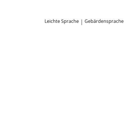
Newsroom
Pressemitteilungen
Öffentliche Zustellungen
Leichte Sprache
|
Gebärdensprache