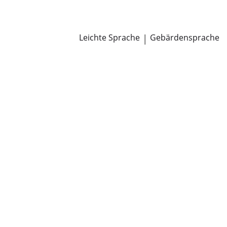
Newsroom
Pressemitteilungen
Öffentliche Zustellungen
Leichte Sprache
|
Gebärdensprache