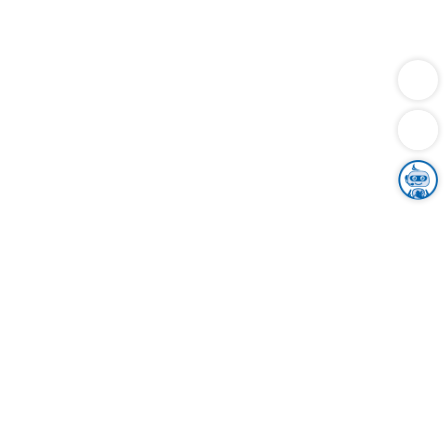
Dienstleistungen
Bauen
Lebensunterhalt & Soziales
Verkehr
Familie
Migration & Integration
Sicherheit & Ordnung
Wirtschaft
Gesundheit
Umwelt
Unsere Ämter
Landkreis & Verwaltung
Der Ortenaukreis
Gesundheit, Sicherheit & Soziales
Bildung
Zuwanderung
Ländlicher Raum
Klimaschutz
Tourismus
Bekanntmachungen
Gleichstellung von Frauen und Männern
Grenzüberschreitende Zusammenarbeit
Kreistag
Kreistagsinformationssystem
Kreisrecht
Kreistagswahl
Karriere
Stellenangebote
Eventkalender
Ausbildung
Studium
Praktikum
Freiwilligendienst
Unser Leitbild