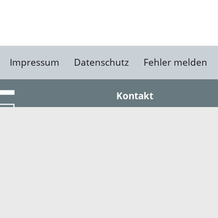
Impressum
Datenschutz
Fehler melden
Kontakt
Landratsamt Ortenauk
Badstraße 20
77652 Offenburg
Telefon: 0781 805-0
Fax: 0781 805-1211
E-Mail senden