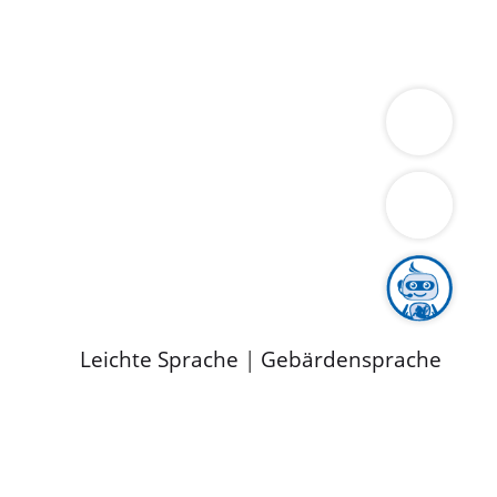
ung
Wirtschaft
Gesundheit
Umwelt
limaschutz
Tourismus
Bekanntmachungen
ild
Leichte Sprache
|
Gebärdensprache