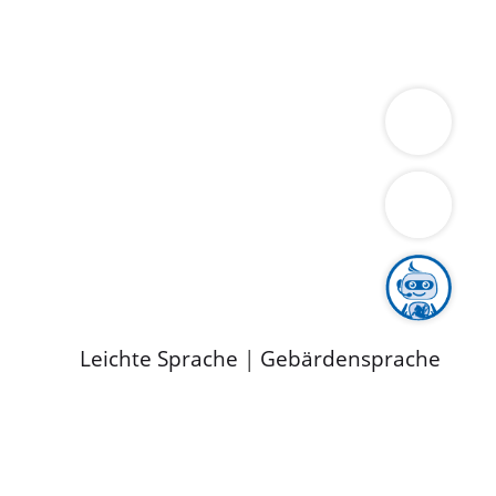
ung
Wirtschaft
Gesundheit
Umwelt
limaschutz
Tourismus
Bekanntmachungen
ild
Leichte Sprache
|
Gebärdensprache