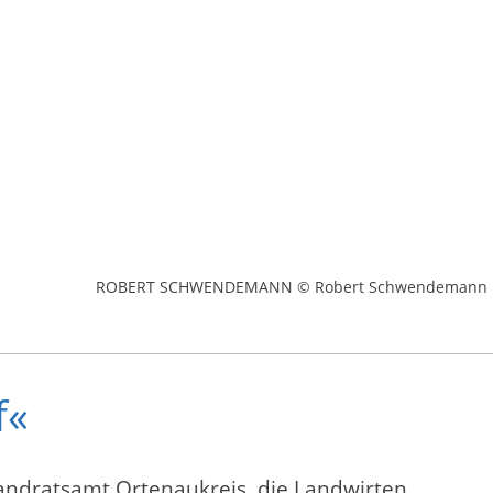
ROBERT SCHWENDEMANN © Robert Schwendemann
f«
Landratsamt Ortenaukreis, die Landwirten