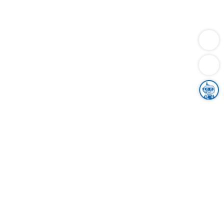
Dienstleistungen
Bauen
Lebensunterhalt & Soziales
Verkehr
Familie
Migration & Integration
Sicherheit & Ordnung
Wirtschaft
Gesundheit
Umwelt
Unsere Ämter
Landkreis & Verwaltung
Der Ortenaukreis
Gesundheit, Sicherheit & Soziales
Bildung
Zuwanderung
Ländlicher Raum
Klimaschutz
Tourismus
Bekanntmachungen
Gleichstellung von Frauen und Männern
Grenzüberschreitende Zusammenarbeit
Kreistag
Kreistagsinformationssystem
Kreisrecht
Kreistagswahl
Karriere
Stellenangebote
Eventkalender
Ausbildung
Studium
Praktikum
Freiwilligendienst
Unser Leitbild