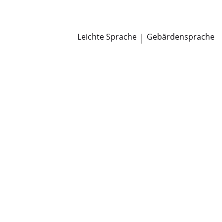
Newsroom
Pressemitteilungen
Öffentliche Zustellungen
Leichte Sprache
|
Gebärdensprache