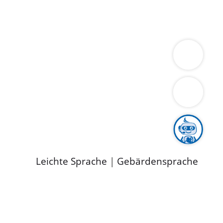
ung
Wirtschaft
Gesundheit
Umwelt
limaschutz
Tourismus
Bekanntmachungen
ild
Leichte Sprache
|
Gebärdensprache