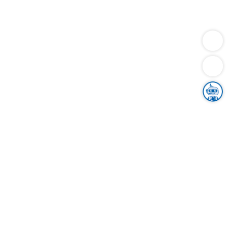
Dienstleistungen
Bauen
Lebensunterhalt & Soziales
Verkehr
Familie
Migration & Integration
Sicherheit & Ordnung
Wirtschaft
Gesundheit
Umwelt
Unsere Ämter
Landkreis & Verwaltung
Der Ortenaukreis
Gesundheit, Sicherheit & Soziales
Bildung
Zuwanderung
Ländlicher Raum
Klimaschutz
Tourismus
Bekanntmachungen
Gleichstellung von Frauen und Männern
Grenzüberschreitende Zusammenarbeit
Kreistag
Kreistagsinformationssystem
Kreisrecht
Kreistagswahl
Karriere
Stellenangebote
Eventkalender
Ausbildung
Studium
Praktikum
Freiwilligendienst
Unser Leitbild