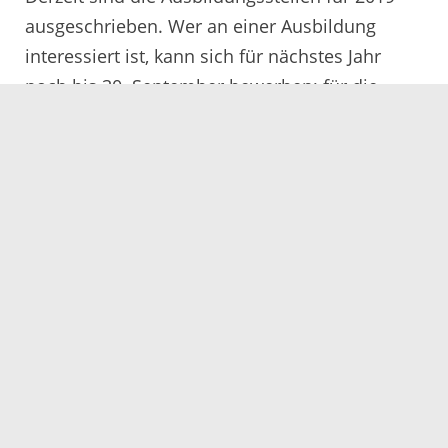
ausgeschrieben. Wer an einer Ausbildung
interessiert ist, kann sich für nächstes Jahr
noch bis 30. September bewerben; für die
dualen Studienplätze endet die
Bewerbungsfrist am 31.Oktober 2018.
Weitere Informationen und die Möglichkeit zur
Online-Bewerbung gibt es unter
www.og-
jobs.de
. Informationen rund um die
Ausbildung findet man auch auf instagram:
ausbildungortenaukreis und auf Facebook:
www.facebook.com/ausbildungortenaukreis.