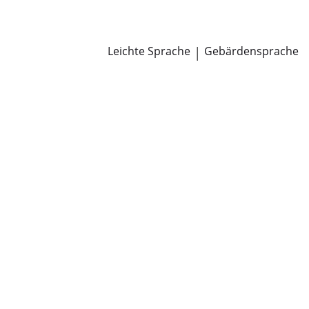
Newsroom
Pressemitteilungen
Öffentliche Zustellungen
Leichte Sprache
|
Gebärdensprache