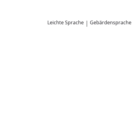
Newsroom
Pressemitteilungen
Öffentliche Zustellungen
Leichte Sprache
|
Gebärdensprache