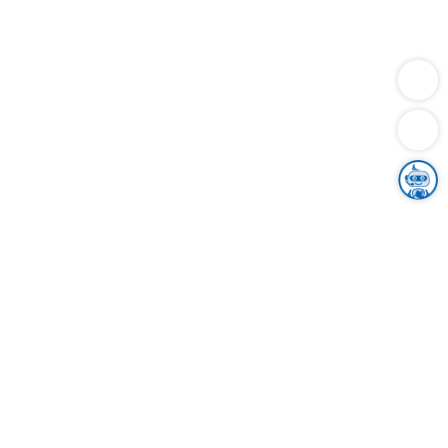
Dienstleistungen
Bauen
Lebensunterhalt & Soziales
Verkehr
Familie
Migration & Integration
Sicherheit & Ordnung
Wirtschaft
Gesundheit
Umwelt
Unsere Ämter
Landkreis & Verwaltung
Der Ortenaukreis
Gesundheit, Sicherheit & Soziales
Bildung
Zuwanderung
Ländlicher Raum
Klimaschutz
Tourismus
Bekanntmachungen
Gleichstellung von Frauen und Männern
Grenzüberschreitende Zusammenarbeit
Kreistag
Kreistagsinformationssystem
Kreisrecht
Kreistagswahl
Karriere
Stellenangebote
Eventkalender
Ausbildung
Studium
Praktikum
Freiwilligendienst
Unser Leitbild