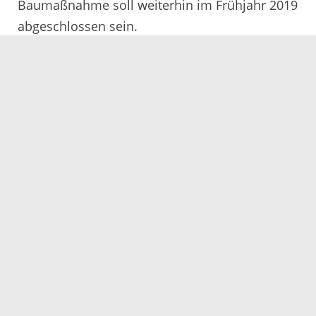
Baumaßnahme soll weiterhin im Frühjahr 2019
abgeschlossen sein.
Servicezeiten
Kontakt
Barrierefreiheit
Impressum
Datenschutz
Fehler melden
Elektronische Kommunikation
Kontakt
Landratsamt Ortenaukreis
Badstraße 20
77652 Offenburg