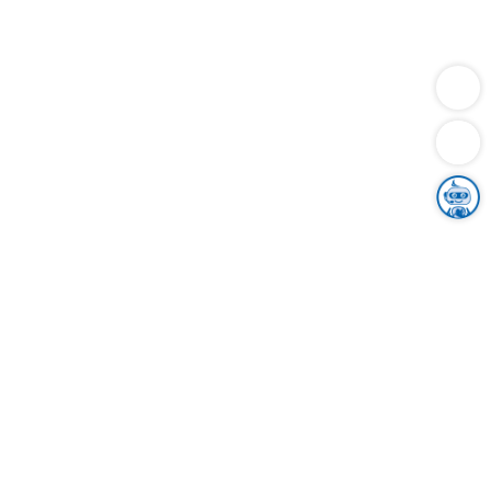
Dienstleistungen
Bauen
Lebensunterhalt & Soziales
Verkehr
Familie
Migration & Integration
Sicherheit & Ordnung
Wirtschaft
Gesundheit
Umwelt
Unsere Ämter
Landkreis & Verwaltung
Der Ortenaukreis
Gesundheit, Sicherheit & Soziales
Bildung
Zuwanderung
Ländlicher Raum
Klimaschutz
Tourismus
Bekanntmachungen
Gleichstellung von Frauen und Männern
Grenzüberschreitende Zusammenarbeit
Kreistag
Kreistagsinformationssystem
Kreisrecht
Kreistagswahl
Karriere
Stellenangebote
Eventkalender
Ausbildung
Studium
Praktikum
Freiwilligendienst
Unser Leitbild